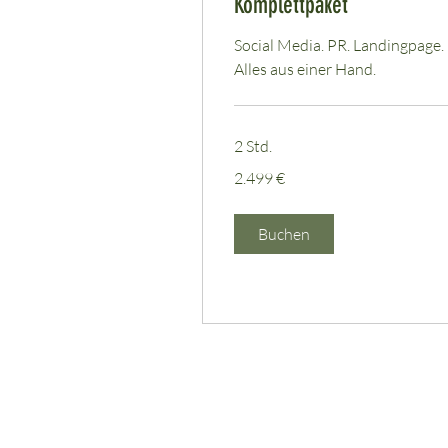
Komplettpaket
Social Media. PR. Landingpage.
Alles aus einer Hand.
2 Std.
2.499
2.499 €
Euro
Buchen
Die Life & Food Farm:
Impressu