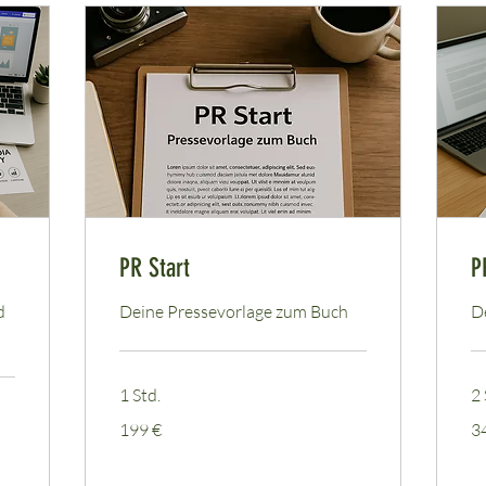
PR Start
P
d
Deine Pressevorlage zum Buch
D
1 Std.
2 
199
34
199 €
3
Euro
Eu