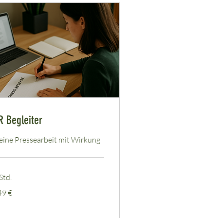
R Begleiter
eine Pressearbeit mit Wirkung
Std.
9
49 €
ro