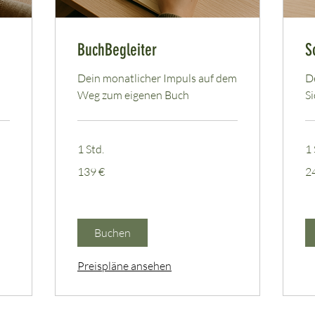
BuchBegleiter
S
Dein monatlicher Impuls auf dem
De
Weg zum eigenen Buch
Si
1 Std.
1 
139
24
139 €
2
Euro
Eu
Buchen
Preispläne ansehen