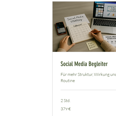
Social Media Begleiter
Für mehr Struktur, Wirkung un
Routine
2 Std.
379
379 €
Euro