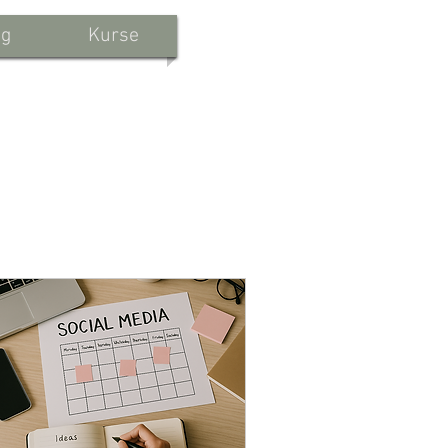
og
Kurse