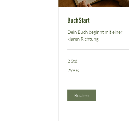
BuchStart
Dein Buch beginnt mit einer
klaren Richtung.
2 Std.
299
299 €
Euro
Buchen