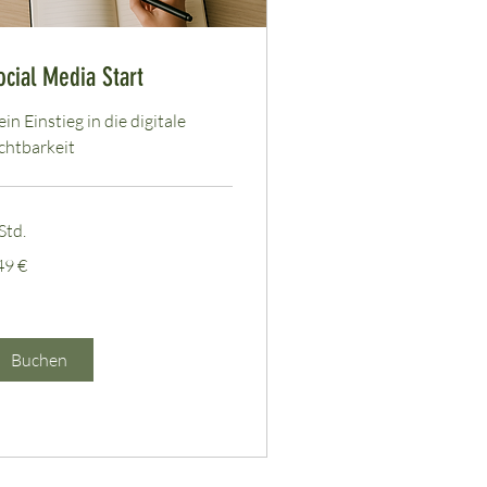
ocial Media Start
in Einstieg in die digitale
chtbarkeit
Std.
9
49 €
ro
Buchen