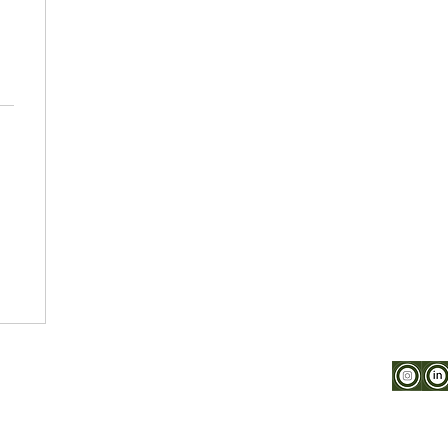
m
I
Datenschutz
I
AGB
I
FAQ