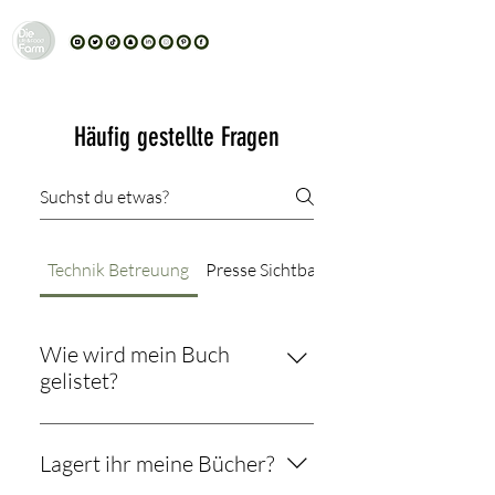
Häufig gestellte Fragen
Technik Betreuung
Presse Sichtbarkeit
Wie wird mein Buch
gelistet?
Dein Buch wird im Shop
buecher.store, im Verzeichnis
Lagert ihr meine Bücher?
lieferbarer Bücher (VLB) sowie bei